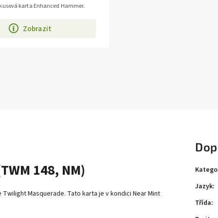
kusová karta Enhanced Hammer.
Zobrazit
Dop
TWM 148, NM)
Katego
Jazyk
:
wilight Masquerade. Tato karta je v kondici Near Mint
Třída
: