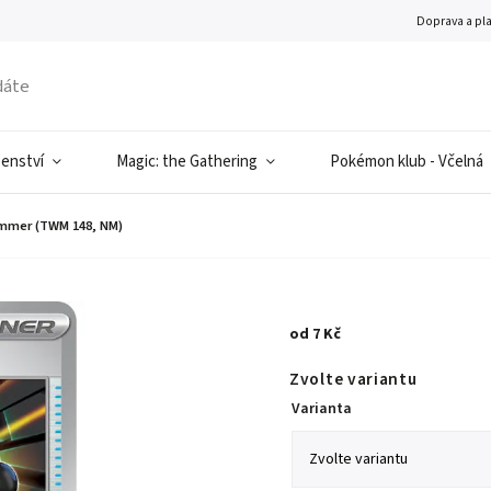
Doprava a pl
šenství
Magic: the Gathering
Pokémon klub - Včelná
mmer (TWM 148, NM)
od
7 Kč
Zvolte variantu
Varianta