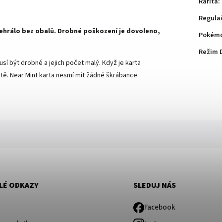
Rarita
:
Regula
 nehrálo bez obalů. Drobné poškození je dovoleno,
Pokémo
Režim 
sí být drobné a jejich počet malý. Když je karta
ě. Near Mint karta nesmí mít žádné škrábance.
LÉ ODKAZY
SLEDUJ NÁS
Facebook