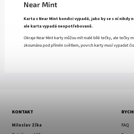
Near Mint
Karta v Near Mint kondici vypadá, jako by se s ní nikdy
ale karta vypadá neopotřebovaně.
Okraje Near Mint karty můžou mít malé bílé tečky, ale tečky mu
zkoumána pod přímím světlem, povrch karty musí vypadat čist
KONTAKT
RYCH
Miloslav Zíka
FAQ