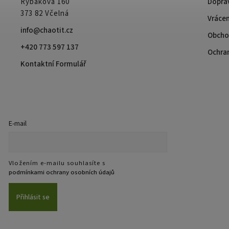
Rybákova 160
Doprav
373 82 Včelná
Vrácen
info@chaotit.cz
Obcho
+420 773 597 137
Ochra
Kontaktní Formulář
E-mail
Vložením e-mailu souhlasíte s
podmínkami ochrany osobních údajů
Přihlásit se