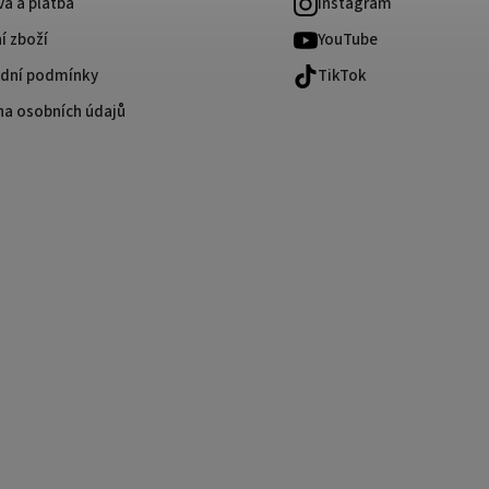
a a platba
Instagram
í zboží
YouTube
dní podmínky
TikTok
na osobních údajů