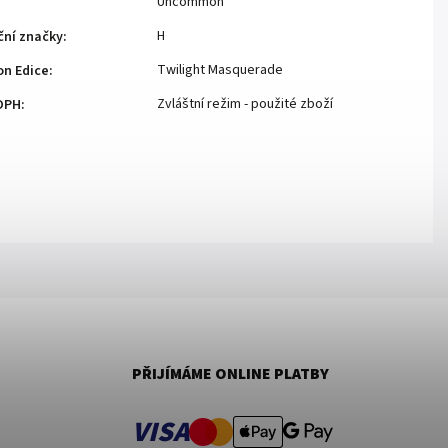
Uncommon
H
ční značky
:
Twilight Masquerade
n Edice
:
Zvláštní režim - použité zboží
DPH
:
PŘIJÍMÁME ONLINE PLATBY
VISA