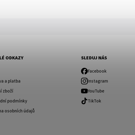
LÉ ODKAZY
SLEDUJ NÁS
Facebook
a a platba
Instagram
í zboží
YouTube
dní podmínky
TikTok
na osobních údajů