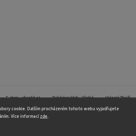
E-shop - chaotit.cz
Pokémon klub - Včelná
Vrácení Zboží
bory cookie. Dalším procházením tohoto webu vyjadřujete
váním. Více informací
zde
.
Copyright 2026
CHAOTIT
. Všechna práva vyhrazena.
Vytvořil
Shoptet
| Design
Shoptak.cz