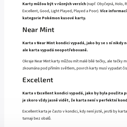
Karty můžou být v různých verzích
(např. Obyčejná, Holo, R
Excellent, Good, Light Played, Played a Poor).
Více informací
kategorie
Pokémon kusové karty.
Near Mint
Karta v Near Mint kondici vypadá, jako by se s ní nikdy
ale karta vypadá neopotřebovaně.
Okraje Near Mint karty můžou mít malé bílé tečky, ale tečky mu
zkoumána pod přímím světlem, povrch karty musí vypadat čist
Excellent
Karta v Excellent kondici vypadá, jako by byla použita p
je skoro vždy jasně vidět, že karta není v perfektní kond
Excellent karta je často v kondici, kdy není jisté, jestli by k
turnaji bez obalů.