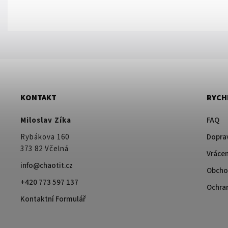
KONTAKT
RYCH
Miloslav Zíka
FAQ
Rybákova 160
Doprav
373 82 Včelná
Vrácen
info@chaotit.cz
Obcho
+420 773 597 137
Ochra
Kontaktní Formulář