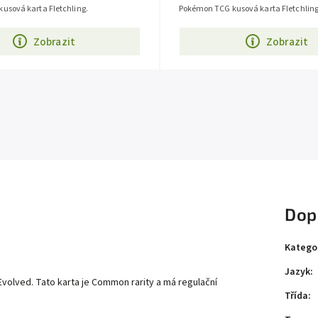
usová karta Fletchling.
Pokémon TCG kusová karta Fletchling
Zobrazit
Zobrazit
Dop
)
Katego
Jazyk
:
volved. Tato karta je Common rarity a má regulační
Třída
: