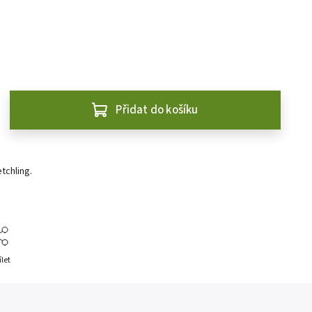
Přidat do košíku
tchling.
ílet