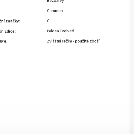
Bezbarvý
Common
G
ční značky
:
Paldea Evolved
n Edice
:
Zvláštní režim - použité zboží
DPH
: