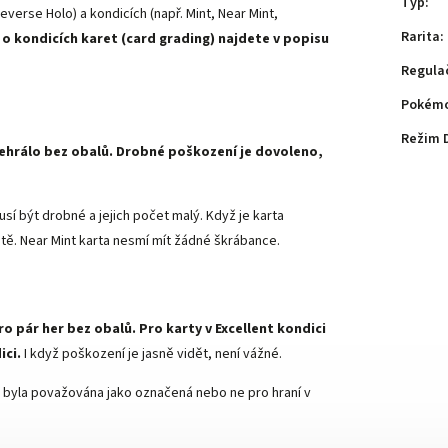
Typ
:
everse Holo) a kondicích (např. Mint, Near Mint,
Rarita
:
 o kondicích karet (card grading) najdete v popisu
Regula
Pokémo
Režim 
 nehrálo bez obalů. Drobné poškození je dovoleno,
sí být drobné a jejich počet malý. Když je karta
ě. Near Mint karta nesmí mít žádné škrábance.
ro pár her bez obalů. Pro karty v Excellent kondici
ici.
I když poškození je jasně vidět, není vážné.
arta byla považována jako označená nebo ne pro hraní v