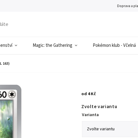
Doprava a pl
šenství
Magic: the Gathering
Pokémon klub - Včelná
L 163)
od
4 Kč
Zvolte variantu
Varianta