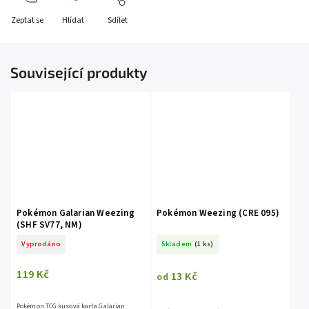
Zeptat se
Hlídat
Sdílet
Související produkty
Pokémon Galarian Weezing
Pokémon Weezing (CRE 095)
(SHF SV77, NM)
Vyprodáno
Skladem
(1 ks)
119 Kč
13 Kč
od
Pokémon TCG kusová karta Galarian