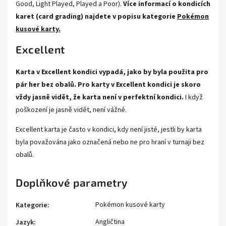
Good, Light Played, Played a Poor).
Více informací o kondicích
karet (card grading) najdete v popisu kategorie
Pokémon
kusové karty.
Excellent
Karta v Excellent kondici vypadá, jako by byla použita pro
pár her bez obalů. Pro karty v Excellent kondici je skoro
vždy jasně vidět, že karta není v perfektní kondici.
I když
poškození je jasně vidět, není vážné.
Excellent karta je často v kondici, kdy není jisté, jestli by karta
byla považována jako označená nebo ne pro hraní v turnaji bez
obalů.
Doplňkové parametry
Pokémon kusové karty
Kategorie
:
Angličtina
Jazyk
: