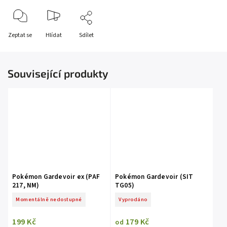
Zeptat se
Hlídat
Sdílet
Související produkty
Pokémon Gardevoir ex (PAF
Pokémon Gardevoir (SIT
217, NM)
TG05)
Momentálně nedostupné
Vyprodáno
199 Kč
179 Kč
od