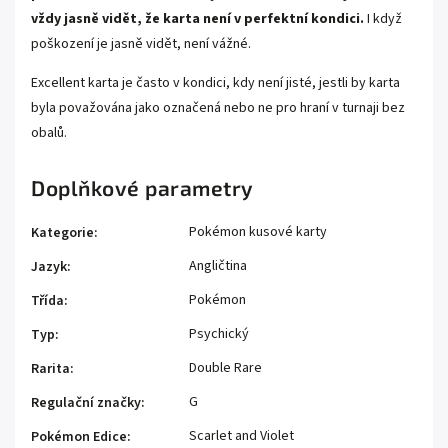
vždy jasně vidět, že karta není v perfektní kondici.
I když
poškození je jasně vidět, není vážné.
Excellent karta je často v kondici, kdy není jisté, jestli by karta
byla považována jako označená nebo ne pro hraní v turnaji bez
obalů.
Doplňkové parametry
Pokémon kusové karty
Kategorie
:
Angličtina
Jazyk
:
Pokémon
Třída
:
Psychický
Typ
:
Double Rare
Rarita
:
G
Regulační značky
:
Scarlet and Violet
Pokémon Edice
: