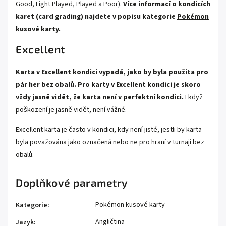
Good, Light Played, Played a Poor).
Více informací o kondicích
karet (card grading) najdete v popisu kategorie
Pokémon
kusové karty.
Excellent
Karta v Excellent kondici vypadá, jako by byla použita pro
pár her bez obalů. Pro karty v Excellent kondici je skoro
vždy jasně vidět, že karta není v perfektní kondici.
I když
poškození je jasně vidět, není vážné.
Excellent karta je často v kondici, kdy není jisté, jestli by karta
byla považována jako označená nebo ne pro hraní v turnaji bez
obalů.
Doplňkové parametry
Pokémon kusové karty
Kategorie
:
Angličtina
Jazyk
: