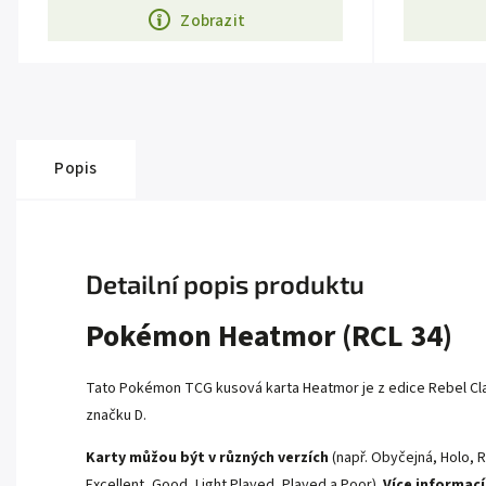
Zobrazit
Popis
Detailní popis produktu
Pokémon Heatmor (RCL 34)
Tato Pokémon TCG kusová karta Heatmor je z edice Rebel Clas
značku D.
Karty můžou být v různých verzích
(např. Obyčejná, Holo, R
Excellent, Good, Light Played, Played a Poor).
Více informací