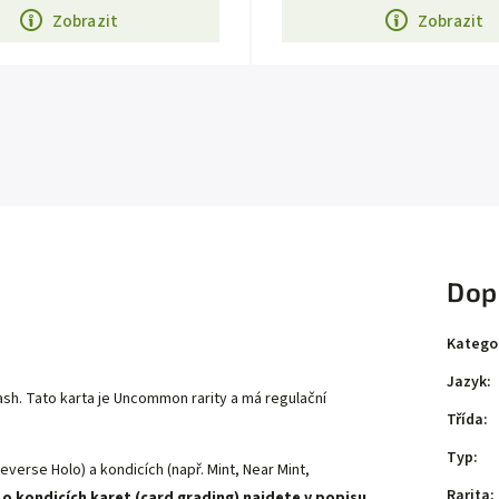
Zobrazit
Zobrazit
Dop
Katego
Jazyk
:
h. Tato karta je Uncommon rarity a má regulační
Třída
:
Typ
:
everse Holo) a kondicích (např. Mint, Near Mint,
Rarita
:
 o kondicích karet (card grading) najdete v popisu