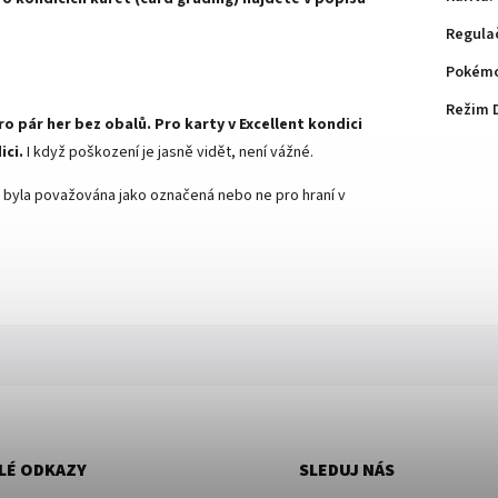
Regula
Pokémo
Režim 
ro pár her bez obalů. Pro karty v Excellent kondici
ici.
I když poškození je jasně vidět, není vážné.
arta byla považována jako označená nebo ne pro hraní v
LÉ ODKAZY
SLEDUJ NÁS