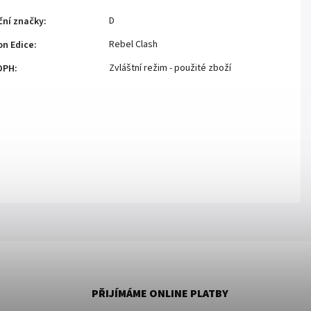
D
ční značky
:
Rebel Clash
n Edice
:
Zvláštní režim - použité zboží
DPH
:
PŘIJÍMÁME ONLINE PLATBY