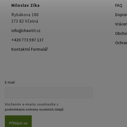
Miloslav Zíka
FAQ
Rybákova 160
Doprav
373 82 Včelná
Vrácen
info@chaotit.cz
Obcho
+420 773 597 137
Ochra
Kontaktní Formulář
E-mail
Vložením e-mailu souhlasíte s
podmínkami ochrany osobních údajů
Přihlásit se