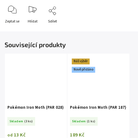
Zeptat se
Hlídat
Sdílet
Související produkty
Náš výběr
Nově přidáno
Pokémon Iron Moth (PAR 028)
Pokémon Iron Moth (PAR 187)
Skladem
(3 ks)
Skladem
(1 ks)
13 Kč
189 Kč
od