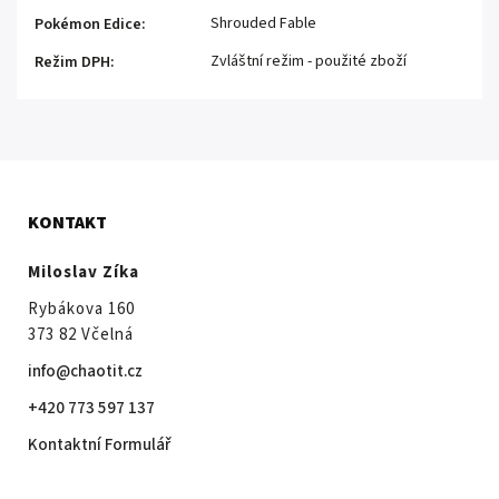
Shrouded Fable
Pokémon Edice
:
Zvláštní režim - použité zboží
Režim DPH
:
KONTAKT
Miloslav Zíka
Rybákova 160
373 82 Včelná
info@chaotit.cz
+420 773 597 137
Kontaktní Formulář