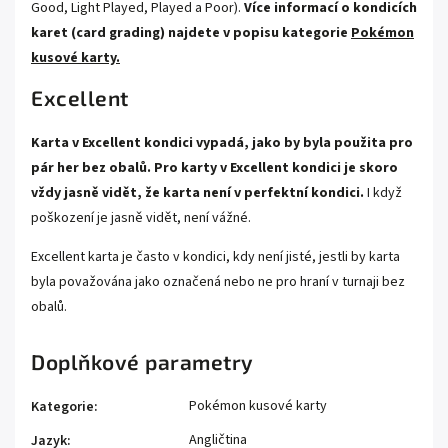
Good, Light Played, Played a Poor).
Více informací o kondicích
karet (card grading) najdete v popisu kategorie
Pokémon
kusové karty.
Excellent
Karta v Excellent kondici vypadá, jako by byla použita pro
pár her bez obalů. Pro karty v Excellent kondici je skoro
vždy jasně vidět, že karta není v perfektní kondici.
I když
poškození je jasně vidět, není vážné.
Excellent karta je často v kondici, kdy není jisté, jestli by karta
byla považována jako označená nebo ne pro hraní v turnaji bez
obalů.
Doplňkové parametry
Pokémon kusové karty
Kategorie
:
Angličtina
Jazyk
: