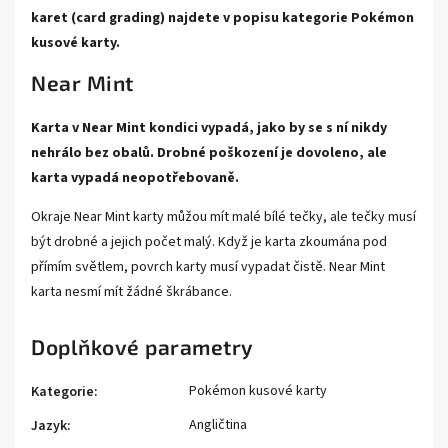
karet (card grading) najdete v popisu kategorie
Pokémon
kusové karty.
Near Mint
Karta v Near Mint kondici vypadá, jako by se s ní nikdy
nehrálo bez obalů. Drobné poškození je dovoleno, ale
karta vypadá neopotřebovaně.
Okraje Near Mint karty můžou mít malé bílé tečky, ale tečky musí
být drobné a jejich počet malý. Když je karta zkoumána pod
přímím světlem, povrch karty musí vypadat čistě. Near Mint
karta nesmí mít žádné škrábance.
Doplňkové parametry
Pokémon kusové karty
Kategorie
:
Angličtina
Jazyk
: