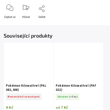
Zeptat se
Hlídat
Sdílet
Související produkty
Pokémon Kilowattrel (PAL
Pokémon Kilowattrel (PAF
082, NM)
022)
Momentálně nedostupné
Skladem
(>5 ks)
9 Kč
7 Kč
od