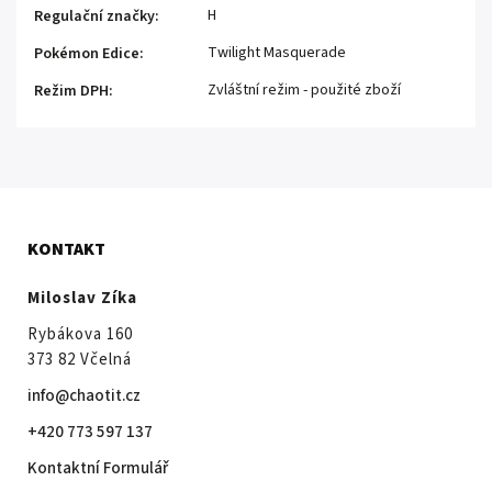
H
Regulační značky
:
Twilight Masquerade
Pokémon Edice
:
Zvláštní režim - použité zboží
Režim DPH
:
KONTAKT
Miloslav Zíka
Rybákova 160
373 82 Včelná
info@chaotit.cz
+420 773 597 137
Kontaktní Formulář