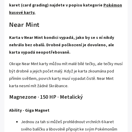
karet (card grading) najdete v popisu kategorie
Pokémon
kusové karty.
Near Mint
Karta v Near Mint kondici vypadá, jako by se s ní nikdy
nehrálo bez obalů. Drobné poškození je dovoleno, ale
karta vypadá neopotřebovaně.
Okraje Near Mint karty můžou mít malé bílé tečky, ale tečky musí
být drobné a jejich počet malý. Když je karta zkoumána pod
přímím světlem, povrch karty musí vypadat čistě. Near Mint
karta nesmí mít žádné škrábance.
Magnezone · 150 HP · Metalický
Ability - Giga Magnet
Jednou za tah si můžeš prohlédnout vrchních 6 karet
svého balíčku a libovolně připojit ke svým Pokémonům