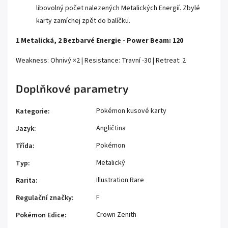
libovolný počet nalezených Metalických Energií. Zbylé
karty zamíchej zpět do balíčku.
1 Metalická, 2 Bezbarvé Energie - Power Beam: 120
Weakness: Ohnivý ×2 | Resistance: Travní -30 | Retreat: 2
Doplňkové parametry
Pokémon kusové karty
Kategorie
:
Angličtina
Jazyk
:
Pokémon
Třída
:
Metalický
Typ
:
Illustration Rare
Rarita
:
F
Regulační značky
:
Crown Zenith
Pokémon Edice
: