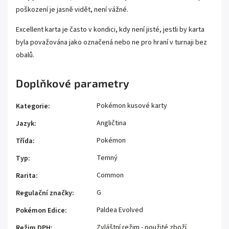
poškození je jasně vidět, není vážné.
Excellent karta je často v kondici, kdy není jisté, jestli by karta
byla považována jako označená nebo ne pro hraní v turnaji bez
obalů.
Doplňkové parametry
Pokémon kusové karty
Kategorie
:
Angličtina
Jazyk
:
Pokémon
Třída
:
Temný
Typ
:
Common
Rarita
:
G
Regulační značky
:
Paldea Evolved
Pokémon Edice
:
Zvláštní režim - použité zboží
Režim DPH
: