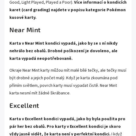
Good, Light Played, Played a Poor).
Více informací o kondicích
karet (card grading) najdete v popisu kategorie
Pokémon
kusové karty.
Near Mint
Karta v Near Mint kondici vypadá, jako by se s ní nikdy
nehrálo bez obalů. Drobné poškození je dovoleno, ale
karta vypadá neopotřebovaně.
Okraje Near Mint karty můžou mít malé bílé tečky, ale tečky musí
být drobné a jejich počet malý. Když je karta zkoumána pod
přímím světlem, povrch karty musí vypadat čistě. Near Mint
karta nesmí mít žádné škrábance.
Excellent
Karta v Excellent kondici vypadá, jako by byla použita pro
pár her bez obalů. Pro karty v Excellent kondici je skoro
vždy jasně vidět, že karta není v perfektní kondici.
I když