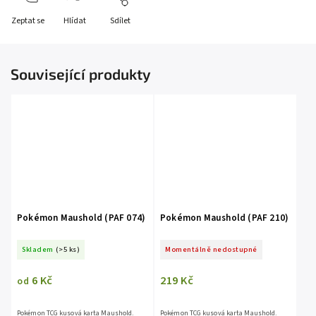
Zeptat se
Hlídat
Sdílet
Související produkty
Pokémon Maushold (PAF 074)
Pokémon Maushold (PAF 210)
Skladem
(>5 ks)
Momentálně nedostupné
6 Kč
219 Kč
od
Pokémon TCG kusová karta Maushold.
Pokémon TCG kusová karta Maushold.