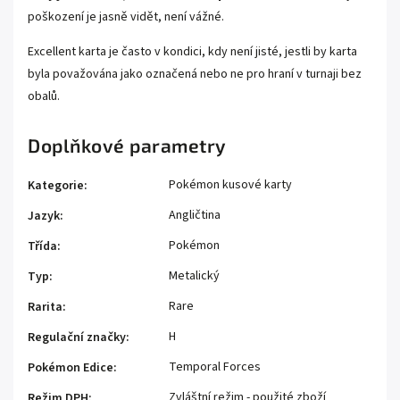
poškození je jasně vidět, není vážné.
Excellent karta je často v kondici, kdy není jisté, jestli by karta
byla považována jako označená nebo ne pro hraní v turnaji bez
obalů.
Doplňkové parametry
Pokémon kusové karty
Kategorie
:
Angličtina
Jazyk
:
Pokémon
Třída
:
Metalický
Typ
:
Rare
Rarita
:
H
Regulační značky
:
Temporal Forces
Pokémon Edice
:
Zvláštní režim - použité zboží
Režim DPH
: