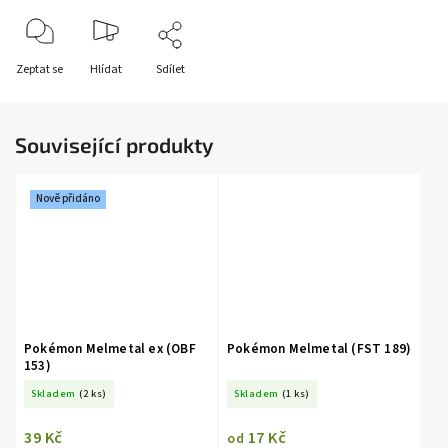
Zeptat se
Hlídat
Sdílet
Související produkty
Nově přidáno
Pokémon Melmetal ex (OBF
Pokémon Melmetal (FST 189)
153)
Skladem
(2 ks)
Skladem
(1 ks)
39 Kč
17 Kč
od