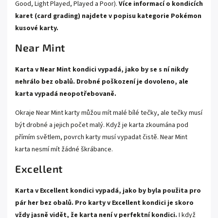
Good, Light Played, Played a Poor).
Více informací o kondicích
karet (card grading) najdete v popisu kategorie
Pokémon
kusové karty.
Near Mint
Karta v Near Mint kondici vypadá, jako by se s ní nikdy
nehrálo bez obalů. Drobné poškození je dovoleno, ale
karta vypadá neopotřebovaně.
Okraje Near Mint karty můžou mít malé bílé tečky, ale tečky musí
být drobné a jejich počet malý. Když je karta zkoumána pod
přímím světlem, povrch karty musí vypadat čistě. Near Mint
karta nesmí mít žádné škrábance.
Excellent
Karta v Excellent kondici vypadá, jako by byla použita pro
pár her bez obalů. Pro karty v Excellent kondici je skoro
vždy jasně vidět, že karta není v perfektní kondici.
I když