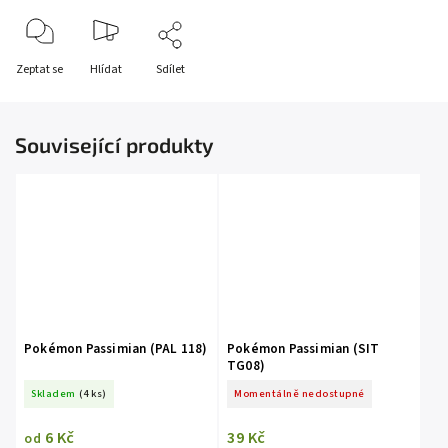
Zeptat se
Hlídat
Sdílet
Související produkty
Pokémon Passimian (PAL 118)
Pokémon Passimian (SIT
TG08)
Skladem
(4 ks)
Momentálně nedostupné
6 Kč
39 Kč
od