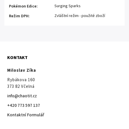
Surging Sparks
Pokémon Edice
:
Zvláštní režim - použité zboží
Režim DPH
:
KONTAKT
Miloslav Zíka
Rybákova 160
373 82 Včelná
info@chaotit.cz
+420 773 597 137
Kontaktní Formulář