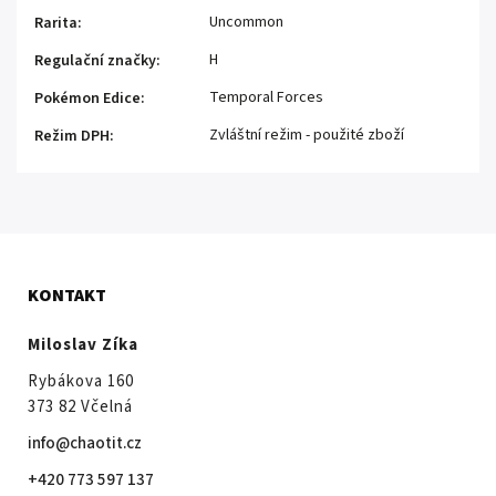
Uncommon
Rarita
:
H
Regulační značky
:
Temporal Forces
Pokémon Edice
:
Zvláštní režim - použité zboží
Režim DPH
:
KONTAKT
Miloslav Zíka
Rybákova 160
373 82 Včelná
info@chaotit.cz
+420 773 597 137