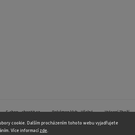
E-shop - chaotit.cz
Pokémon klub - Včelná
Vrácení Zboží
bory cookie. Dalším procházením tohoto webu vyjadřujete
váním. Více informací
zde
.