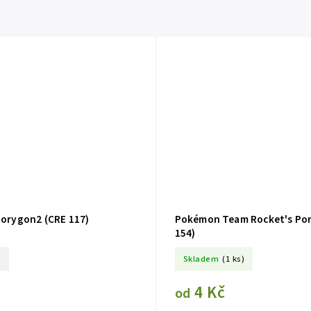
orygon2 (CRE 117)
Pokémon Team Rocket's Por
154)
o
Skladem
(1 ks)
4 Kč
od