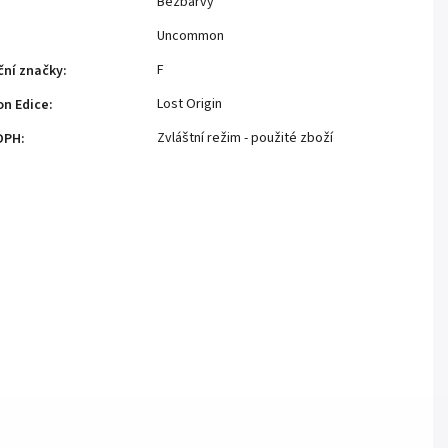
Bezbarvý
Uncommon
F
ční značky
:
Lost Origin
n Edice
:
Zvláštní režim - použité zboží
DPH
: