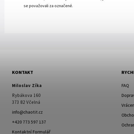
se považovali za označené.
KONTAKT
RYCH
Miloslav Zíka
FAQ
Rybákova 160
Doprav
373 82 Včelná
Vrácen
info@chaotit.cz
Obcho
+420 773 597 137
Ochra
Kontaktní Formulář