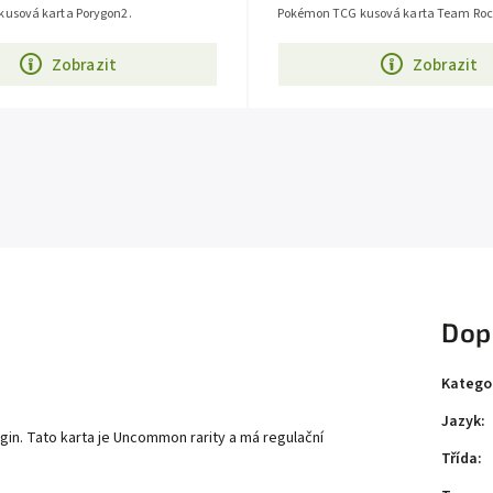
usová karta Porygon2.
Pokémon TCG kusová karta Team Rock
Zobrazit
Zobrazit
Dop
Katego
Jazyk
:
igin
. Tato karta je
Uncommon
rarity a má regulační
Třída
: