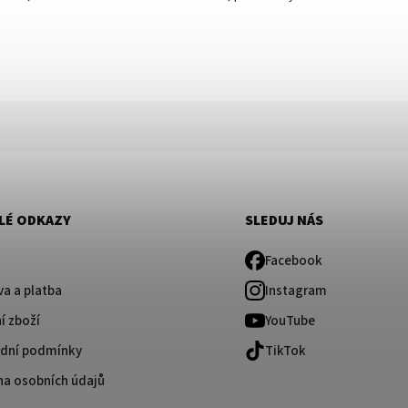
LÉ ODKAZY
SLEDUJ NÁS
Facebook
a a platba
Instagram
í zboží
YouTube
dní podmínky
TikTok
na osobních údajů