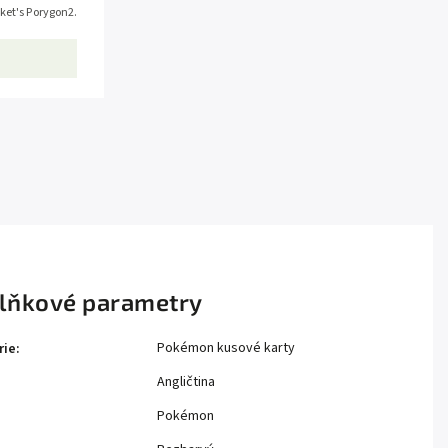
et's Porygon2.
lňkové parametry
Pokémon kusové karty
rie
:
Angličtina
Pokémon