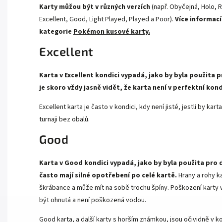
Karty můžou být v různých verzích
(např. Obyčejná, Holo, R
Excellent, Good, Light Played, Played a Poor).
Více informací
kategorie
Pokémon kusové karty.
Excellent
Karta v Excellent kondici vypadá, jako by byla použita p
je skoro vždy jasně vidět, že karta není v perfektní kond
Excellent karta je často v kondici, kdy není jisté, jestli by k
turnaji bez obalů.
Good
Karta v Good kondici vypadá, jako by byla použita pro 
často mají silné opotřebení po celé kartě.
Hrany a rohy k
škrábance a může mít na sobě trochu špíny. Poškození karty v 
být ohnutá a není poškozená vodou.
Good karta, a další karty s horším známkou, jsou očividně v ko