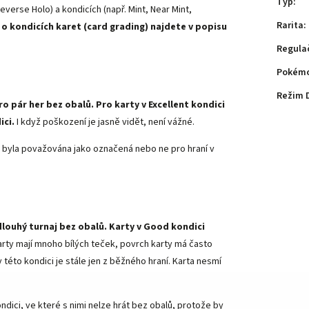
Typ
:
everse Holo) a kondicích (např. Mint, Near Mint,
Rarita
:
 o kondicích karet (card grading) najdete v popisu
Regula
Pokémo
Režim 
ro pár her bez obalů. Pro karty v Excellent kondici
ici.
I když poškození je jasně vidět, není vážné.
arta byla považována jako označená nebo ne pro hraní v
dlouhý turnaj bez obalů. Karty v Good kondici
arty mají mnoho bílých teček, povrch karty má často
této kondici je stále jen z běžného hraní. Karta nesmí
ndici, ve které s nimi nelze hrát bez obalů, protože by