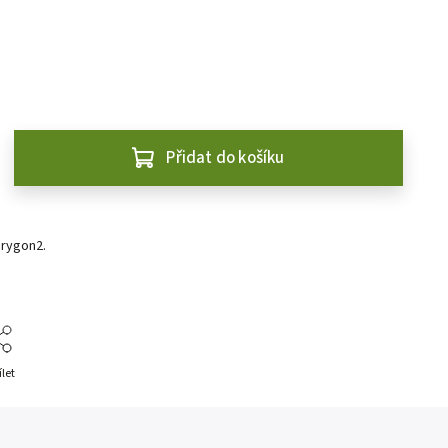
Přidat do košíku
rygon2.
ílet