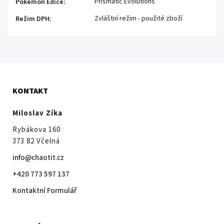
Prismatic Evolutions
Pokémon Edice
:
Zvláštní režim - použité zboží
Režim DPH
:
KONTAKT
Miloslav Zíka
Rybákova 160
373 82 Včelná
info@chaotit.cz
+420 773 597 137
Kontaktní Formulář