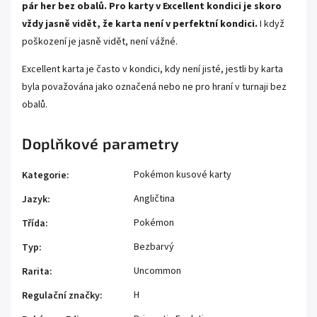
pár her bez obalů. Pro karty v Excellent kondici je skoro
vždy jasně vidět, že karta není v perfektní kondici.
I když
poškození je jasně vidět, není vážné.
Excellent karta je často v kondici, kdy není jisté, jestli by karta
byla považována jako označená nebo ne pro hraní v turnaji bez
obalů.
Doplňkové parametry
Pokémon kusové karty
Kategorie
:
Angličtina
Jazyk
:
Pokémon
Třída
:
Bezbarvý
Typ
:
Uncommon
Rarita
:
H
Regulační značky
: