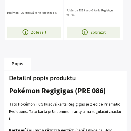
Pokémon TCG kusová karta Regigigas
Pokémon TCG kusová karta Regigigas V.
VSTAR.
Zobrazit
Zobrazit
Popis
Detailní popis produktu
Pokémon Regigigas (PRE 086)
Tato Pokémon TCG kusová karta Regigigas je z edice Prismatic
Evolutions. Tato karta je Uncommon rarity a má regulační značku
H.
Karty můžou být v různých verzích
(např. Obyčejná, Holo,