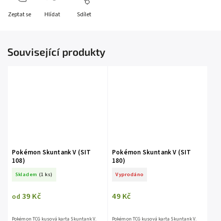
Zeptat se
Hlídat
Sdílet
Související produkty
Pokémon Skuntank V (SIT
Pokémon Skuntank V (SIT
108)
180)
Skladem
(1 ks)
Vyprodáno
39 Kč
49 Kč
od
Pokémon TCG kusová karta Skuntank V.
Pokémon TCG kusová karta Skuntank V.