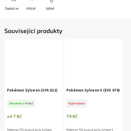
Zeptat se
Hlídat
Sdílet
Související produkty
Pokémon Sylveon (SFA 022)
Pokémon Sylveon V (EVS 074)
Skladem
(>5 ks)
Vyprodáno
7 Kč
79 Kč
od
Pokémon TCG kusová karta Sylveon.
Pokémon TCG kusová karta Sylveon V.