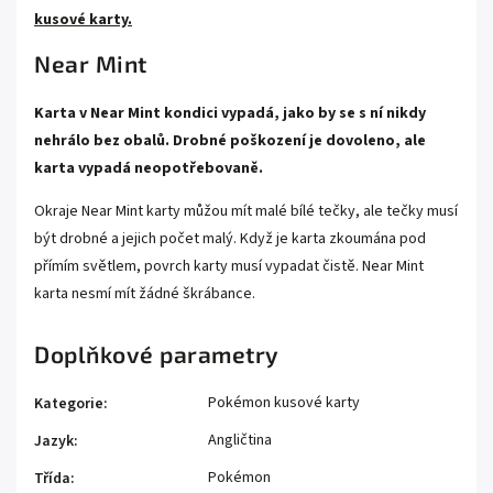
kusové karty.
Near Mint
Karta v Near Mint kondici vypadá, jako by se s ní nikdy
nehrálo bez obalů. Drobné poškození je dovoleno, ale
karta vypadá neopotřebovaně.
Okraje Near Mint karty můžou mít malé bílé tečky, ale tečky musí
být drobné a jejich počet malý. Když je karta zkoumána pod
přímím světlem, povrch karty musí vypadat čistě. Near Mint
karta nesmí mít žádné škrábance.
Doplňkové parametry
Pokémon kusové karty
Kategorie
:
Angličtina
Jazyk
:
Pokémon
Třída
: