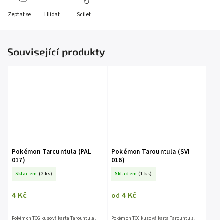
Zeptat se
Hlídat
Sdílet
Související produkty
Pokémon Tarountula (PAL
Pokémon Tarountula (SVI
017)
016)
Skladem
(2 ks)
Skladem
(1 ks)
4 Kč
4 Kč
od
Pokémon TCG kusová karta Tarountula.
Pokémon TCG kusová karta Tarountula.