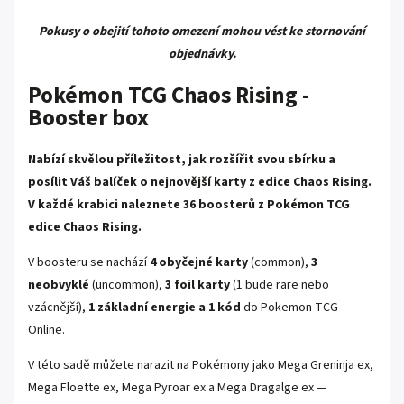
Pokusy o obejití tohoto omezení mohou vést ke stornování
objednávky.
Pokémon TCG Chaos Rising -
Booster box
Nabízí skvělou příležitost, jak rozšířit svou sbírku a
posílit Váš balíček o nejnovější karty z edice Chaos Rising.
V každé krabici naleznete 36 boosterů z Pokémon TCG
edice Chaos Rising.
V boosteru se nachází
4 obyčejné karty
(common),
3
neobvyklé
(uncommon),
3 foil karty
(1 bude rare nebo
vzácnější),
1 základní energie
a 1 kód
do Pokemon TCG
Online.
V této sadě můžete narazit na Pokémony jako Mega Greninja ex,
Mega Floette ex, Mega Pyroar ex a Mega Dragalge ex —