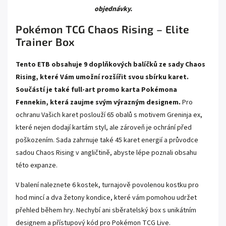
objednávky.
Pokémon TCG Chaos Rising – Elite
Trainer Box
Tento ETB obsahuje 9 doplňkových balíčků ze sady Chaos
Rising, které Vám umožní rozšířit svou sbírku karet.
Součástí je také full-art promo karta Pokémona
Fennekin, která zaujme svým výrazným designem.
Pro
ochranu Vašich karet poslouží 65 obalů s motivem Greninja ex,
které nejen dodají kartám styl, ale zároveň je ochrání před
poškozením. Sada zahrnuje také 45 karet energií a průvodce
sadou Chaos Rising v angličtině, abyste lépe poznali obsahu
této expanze.
V balení naleznete 6 kostek, turnajově povolenou kostku pro
hod mincí a dva žetony kondice, které vám pomohou udržet
přehled během hry. Nechybí ani sběratelský box s unikátním
designem a přístupový kód pro Pokémon TCG Live.