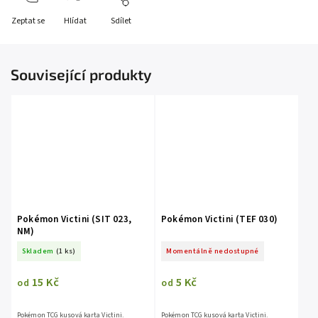
Zeptat se
Hlídat
Sdílet
Související produkty
Pokémon Victini (SIT 023,
Pokémon Victini (TEF 030)
NM)
Skladem
(1 ks)
Momentálně nedostupné
15 Kč
5 Kč
od
od
Pokémon TCG kusová karta Victini.
Pokémon TCG kusová karta Victini.