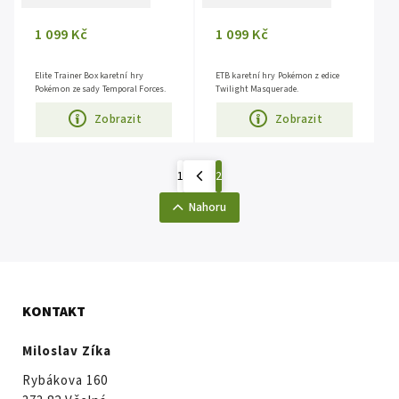
1 099 Kč
1 099 Kč
Elite Trainer Box karetní hry
ETB karetní hry Pokémon z edice
Pokémon ze sady Temporal Forces.
Twilight Masquerade.
Zobrazit
Zobrazit
1
2
Nahoru
KONTAKT
Miloslav Zíka
Rybákova 160