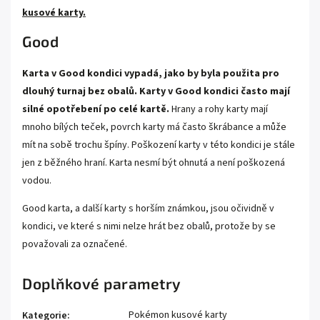
kusové karty.
Good
Karta v Good kondici vypadá, jako by byla použita pro
dlouhý turnaj bez obalů. Karty v Good kondici často mají
silné opotřebení po celé kartě.
Hrany a rohy karty mají
mnoho bílých teček, povrch karty má často škrábance a může
mít na sobě trochu špíny. Poškození karty v této kondici je stále
jen z běžného hraní. Karta nesmí být ohnutá a není poškozená
vodou.
Good karta, a další karty s horším známkou, jsou očividně v
kondici, ve které s nimi nelze hrát bez obalů, protože by se
považovali za označené.
Doplňkové parametry
Pokémon kusové karty
Kategorie
: