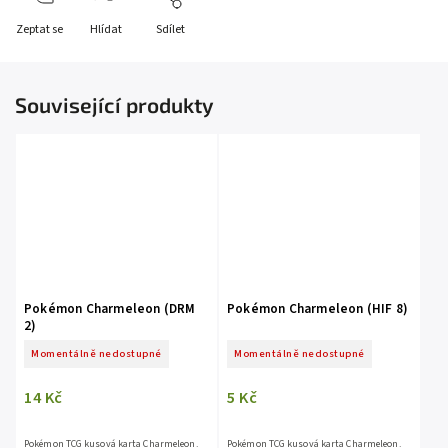
Zeptat se
Hlídat
Sdílet
Související produkty
Pokémon Charmeleon (DRM
Pokémon Charmeleon (HIF 8)
2)
Momentálně nedostupné
Momentálně nedostupné
14 Kč
5 Kč
Pokémon TCG kusová karta Charmeleon.
Pokémon TCG kusová karta Charmeleon.