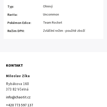
Ohnivý
Typ
:
Uncommon
Rarita
:
Team Rocket
Pokémon Edice
:
Zvláštní režim - použité zboží
Režim DPH
:
KONTAKT
Miloslav Zíka
Rybákova 160
373 82 Včelná
info@chaotit.cz
+420 773 597 137