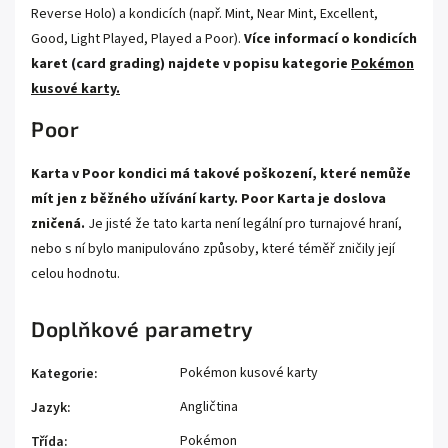
Reverse Holo) a kondicích (např. Mint, Near Mint, Excellent,
Good, Light Played, Played a Poor).
Více informací o kondicích
karet (card grading) najdete v popisu kategorie
Pokémon
kusové karty.
Poor
Karta v Poor kondici má takové poškození, které nemůže
mít jen z běžného užívání karty. Poor Karta je doslova
zničená.
Je jisté že tato karta není legální pro turnajové hraní,
nebo s ní bylo manipulováno způsoby, které téměř zničily její
celou hodnotu.
Doplňkové parametry
Pokémon kusové karty
Kategorie
:
Angličtina
Jazyk
:
Pokémon
Třída
: