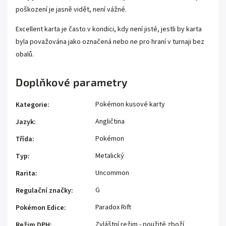
poškození je jasně vidět, není vážné.
Excellent karta je často v kondici, kdy není jisté, jestli by karta
byla považována jako označená nebo ne pro hraní v turnaji bez
obalů.
Doplňkové parametry
Pokémon kusové karty
Kategorie
:
Angličtina
Jazyk
:
Pokémon
Třída
:
Metalický
Typ
:
Uncommon
Rarita
:
G
Regulační značky
:
Paradox Rift
Pokémon Edice
:
Zvláštní režim - použité zboží
Režim DPH
: