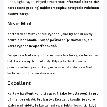
Good, Light Played, Played a Poor).
Více informací o kondicích
karet (card grading) najdete v popisu kategorie
Pokémon
kusové karty.
Near Mint
Karta v Near Mint kondici vypadá, jako by se s ní nikdy
nehrálo bez obalů. Drobné poškození je dovoleno, ale
karta vypadá neopotřebovaně.
Okraje Near Mint karty můžou mít malé bílé tečky, ale tečky musí
být drobné a jejich počet malý. Když je karta zkoumána pod
přímím světlem, povrch karty musí vypadat čistě. Near Mint
karta nesmí mít žádné škrábance.
Excellent
Karta v Excellent kondici vypadá, jako by byla použita pro
pár her bez obalů. Pro karty v Excellent kondici je skoro
vždy jasně vidět, že karta není v perfektní kondici.
I když