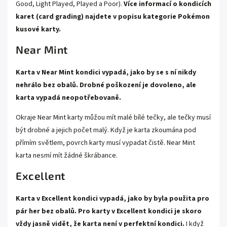
Good, Light Played, Played a Poor).
Více informací o kondicích
karet (card grading) najdete v popisu kategorie
Pokémon
kusové karty.
Near Mint
Karta v Near Mint kondici vypadá, jako by se s ní nikdy
nehrálo bez obalů. Drobné poškození je dovoleno, ale
karta vypadá neopotřebovaně.
Okraje Near Mint karty můžou mít malé bílé tečky, ale tečky musí
být drobné a jejich počet malý. Když je karta zkoumána pod
přímím světlem, povrch karty musí vypadat čistě. Near Mint
karta nesmí mít žádné škrábance.
Excellent
Karta v Excellent kondici vypadá, jako by byla použita pro
pár her bez obalů. Pro karty v Excellent kondici je skoro
vždy jasně vidět, že karta není v perfektní kondici.
I když