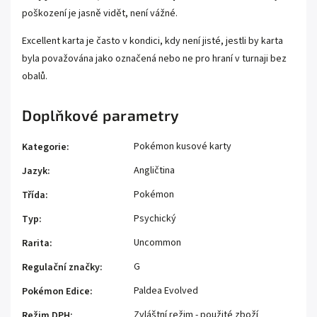
poškození je jasně vidět, není vážné.
Excellent karta je často v kondici, kdy není jisté, jestli by karta
byla považována jako označená nebo ne pro hraní v turnaji bez
obalů.
Doplňkové parametry
Pokémon kusové karty
Kategorie
:
Angličtina
Jazyk
:
Pokémon
Třída
:
Psychický
Typ
:
Uncommon
Rarita
:
G
Regulační značky
:
Paldea Evolved
Pokémon Edice
:
Zvláštní režim - použité zboží
Režim DPH
: