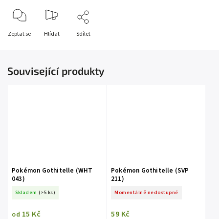
Zeptat se
Hlídat
Sdílet
Související produkty
Pokémon Gothitelle (WHT
Pokémon Gothitelle (SVP
043)
211)
Skladem
(>5 ks)
Momentálně nedostupné
15 Kč
59 Kč
od