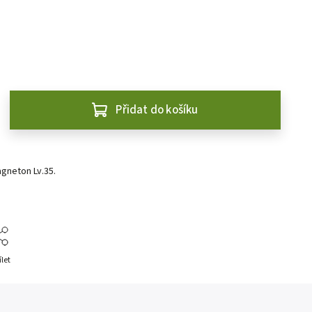
Přidat do košíku
gneton Lv.35.
ílet