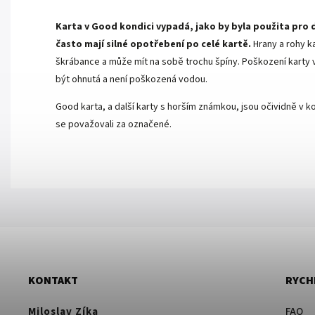
Karta v Good kondici vypadá, jako by byla použita pro 
často mají silné opotřebení po celé kartě.
Hrany a rohy k
škrábance a může mít na sobě trochu špíny. Poškození karty v 
být ohnutá a není poškozená vodou.
Good karta, a další karty s horším známkou, jsou očividně v ko
se považovali za označené.
KONTAKT
RYCH
Miloslav Zíka
FAQ