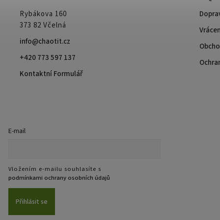
Rybákova 160
Doprav
373 82 Včelná
Vrácen
info@chaotit.cz
Obcho
+420 773 597 137
Ochra
Kontaktní Formulář
E-mail
Vložením e-mailu souhlasíte s
podmínkami ochrany osobních údajů
Přihlásit se