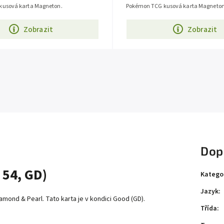
kusová karta Magneton.
Pokémon TCG kusová karta Magneton
Zobrazit
Zobrazit
Dop
54, GD)
Katego
Jazyk
:
mond & Pearl. Tato karta je v kondici Good (GD).
Třída
: