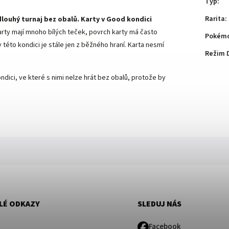
Typ
:
Rarita
:
dlouhý turnaj bez obalů. Karty v Good kondici
arty mají mnoho bílých teček, povrch karty má často
Pokémo
této kondici je stále jen z běžného hraní. Karta nesmí
Režim 
ndici, ve které s nimi nelze hrát bez obalů, protože by
LÉ ODKAZY
SLEDUJ NÁS
Facebook