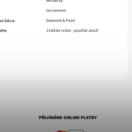
Metalický
Uncommon
Diamond & Pearl
n Edice
:
Zvláštní režim - použité zboží
DPH
:
PŘIJÍMÁME ONLINE PLATBY