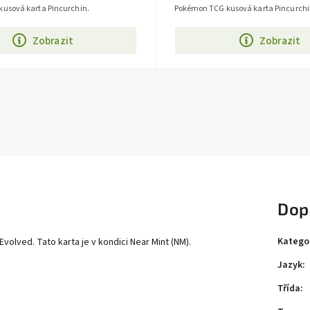
usová karta Pincurchin.
Pokémon TCG kusová karta Pincurchi
Zobrazit
Zobrazit
Dop
Katego
olved. Tato karta je v kondici Near Mint (NM).
Jazyk
:
Třída
: