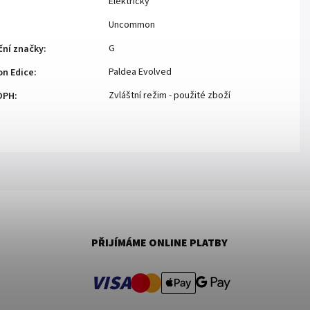
Elektrický
Uncommon
G
ční značky
:
Paldea Evolved
n Edice
:
Zvláštní režim - použité zboží
DPH
:
PŘIJÍMÁME ONLINE PLATBY
VISA