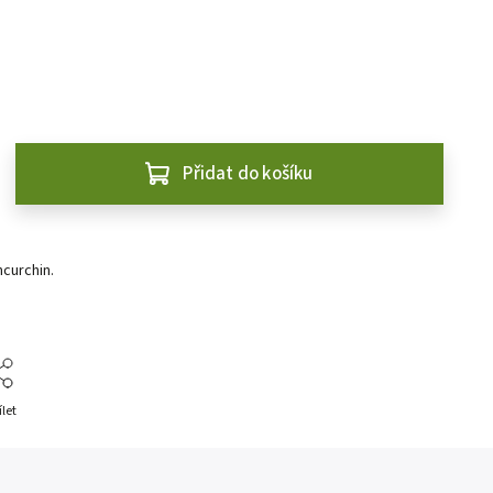
Přidat do košíku
curchin.
ílet