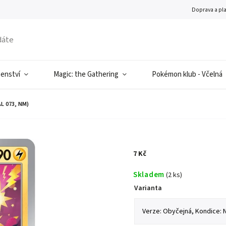
Doprava a pl
šenství
Magic: the Gathering
Pokémon klub - Včelná
L 073, NM)
7 Kč
Skladem
(2 ks)
Varianta