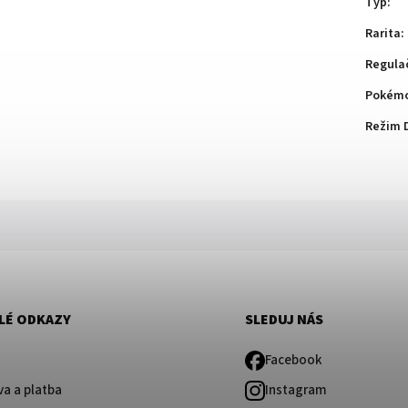
Typ
:
Rarita
:
Regula
Pokémo
Režim 
LÉ ODKAZY
SLEDUJ NÁS
Facebook
a a platba
Instagram