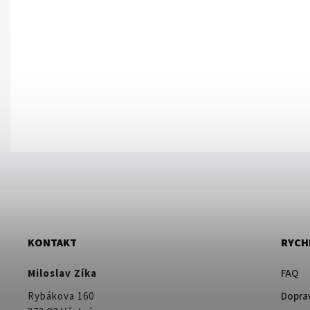
KONTAKT
RYCH
Miloslav Zíka
FAQ
Rybákova 160
Doprav