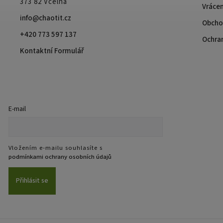
373 82 Včelná
Vrácen
info@chaotit.cz
Obcho
+420 773 597 137
Ochra
Kontaktní Formulář
E-mail
Vložením e-mailu souhlasíte s
podmínkami ochrany osobních údajů
Přihlásit se