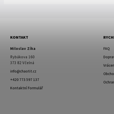
KONTAKT
RYCH
Miloslav Zíka
FAQ
Rybákova 160
Doprav
373 82 Včelná
Vrácen
info@chaotit.cz
Obcho
+420 773 597 137
Ochra
Kontaktní Formulář