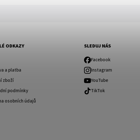
LÉ ODKAZY
SLEDUJ NÁS
Facebook
a a platba
Instagram
í zboží
YouTube
dní podmínky
TikTok
na osobních údajů