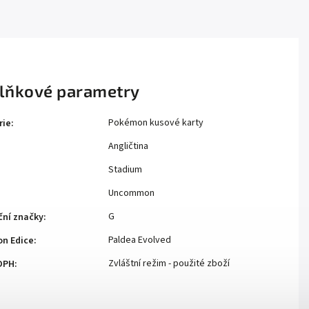
lňkové parametry
Pokémon kusové karty
rie
:
Angličtina
Stadium
Uncommon
G
ční značky
:
Paldea Evolved
n Edice
:
Zvláštní režim - použité zboží
DPH
: