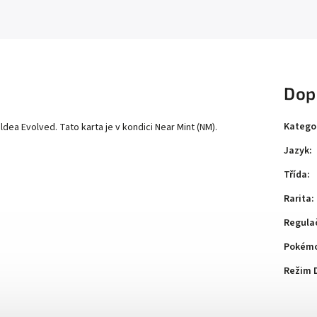
Dop
Katego
ea Evolved. Tato karta je v kondici Near Mint (NM).
Jazyk
:
Třída
:
Rarita
:
Regula
Pokémo
Režim 