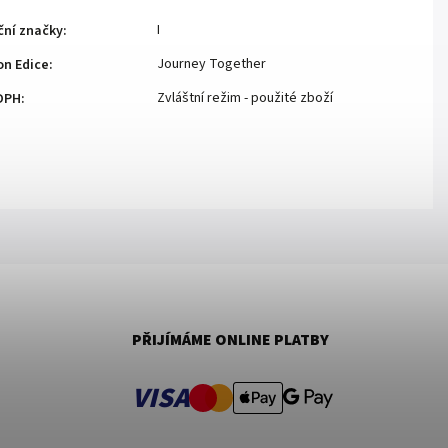
I
ční značky
:
Journey Together
n Edice
:
Zvláštní režim - použité zboží
DPH
:
PŘIJÍMÁME ONLINE PLATBY
VISA