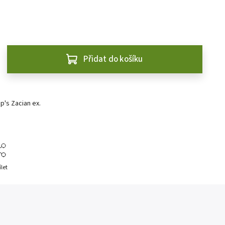
Přidat do košíku
's Zacian ex.
ílet