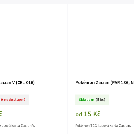
cian V (CEL 016)
Pokémon Zacian (PAR 136, 
ě nedostupné
Skladem
(5 ks)
č
15 Kč
od
usová karta Zacian V.
Pokémon TCG kusová karta Zacian.