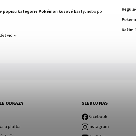
Regula
 v popisu kategorie
Pokémon kusové karty,
nebo po
Pokémo
Režim 
dět víc
LÉ ODKAZY
SLEDUJ NÁS
Facebook
a a platba
Instagram