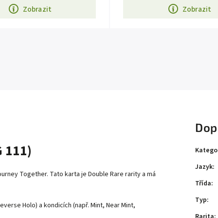
Zobrazit
Zobrazit
Dop
 111)
Katego
Jazyk
:
ourney Together
. Tato karta je
Double Rare
rarity a má
Třída
:
Typ
:
everse Holo) a kondicích (např. Mint, Near Mint,
Rarita
: